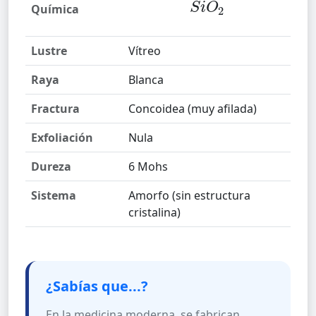
Química
S
i
O
2
Lustre
Vítreo
Raya
Blanca
Fractura
Concoidea (muy afilada)
Exfoliación
Nula
Dureza
6 Mohs
Sistema
Amorfo (sin estructura
cristalina)
¿Sabías que...?
En la medicina moderna, se fabrican