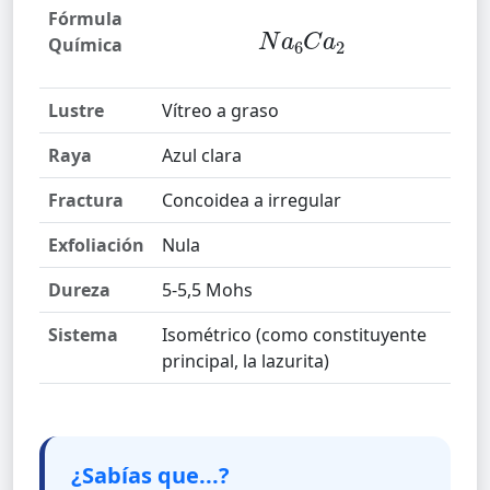
Fórmula
Química
N
a
6
C
a
2
Lustre
Vítreo a graso
Raya
Azul clara
Fractura
Concoidea a irregular
Exfoliación
Nula
Dureza
5-5,5 Mohs
Sistema
Isométrico (como constituyente
principal, la lazurita)
¿Sabías que...?