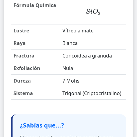
Fórmula Química
S
i
O
2
Lustre
Vítreo a mate
Raya
Blanca
Fractura
Concoidea a granuda
Exfoliación
Nula
Dureza
7 Mohs
Sistema
Trigonal (Criptocristalino)
¿Sabías que...?